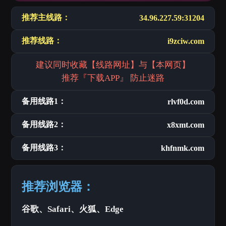
推荐主线路：
34.96.227.59:31204
推荐线路：
i9zciw.com
建议同时收藏【线路网址】与【本网页】
推荐『下载APP』 防止迷路
备用线路1：
rlvf0d.com
备用线路2：
x8xmt.com
备用线路3：
khfnmk.com
推荐浏览器：
谷歌、Safari、火狐、Edge