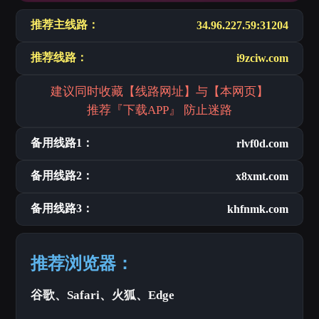
推荐主线路：
34.96.227.59:31204
推荐线路：
i9zciw.com
建议同时收藏【线路网址】与【本网页】
推荐『下载APP』 防止迷路
备用线路1：
rlvf0d.com
备用线路2：
x8xmt.com
备用线路3：
khfnmk.com
推荐浏览器：
谷歌、Safari、火狐、Edge