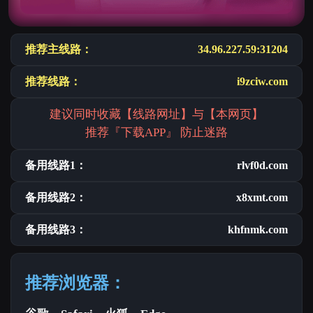
推荐主线路：
34.96.227.59:31204
推荐线路：
i9zciw.com
建议同时收藏【线路网址】与【本网页】
推荐『下载APP』 防止迷路
备用线路1：
rlvf0d.com
备用线路2：
x8xmt.com
备用线路3：
khfnmk.com
推荐浏览器：