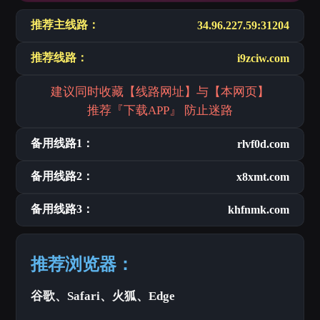
推荐主线路：
34.96.227.59:31204
推荐线路：
i9zciw.com
建议同时收藏【线路网址】与【本网页】
推荐『下载APP』 防止迷路
备用线路1：
rlvf0d.com
备用线路2：
x8xmt.com
备用线路3：
khfnmk.com
推荐浏览器：
谷歌、Safari、火狐、Edge